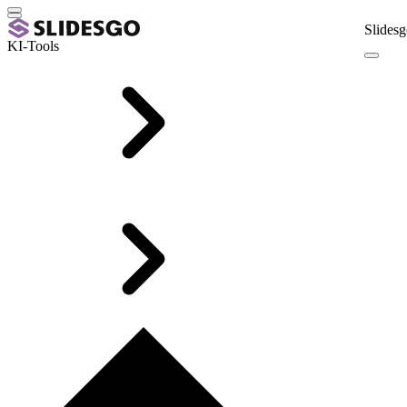
Slidesg
KI-Tools