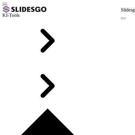
Slidesg
KI-Tools