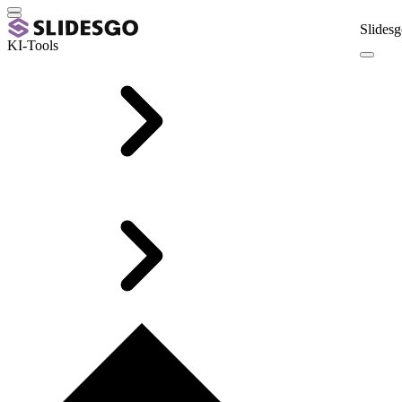
Slidesg
KI-Tools