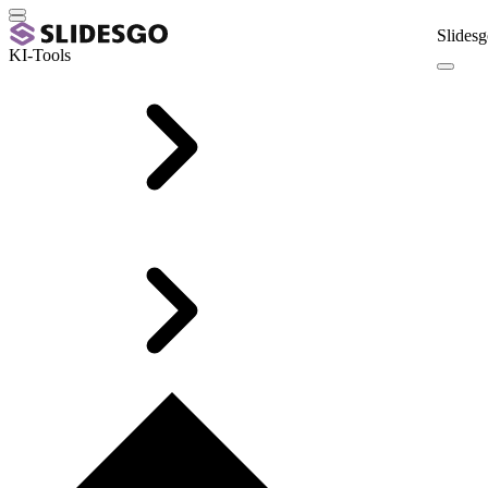
Slidesg
KI-Tools