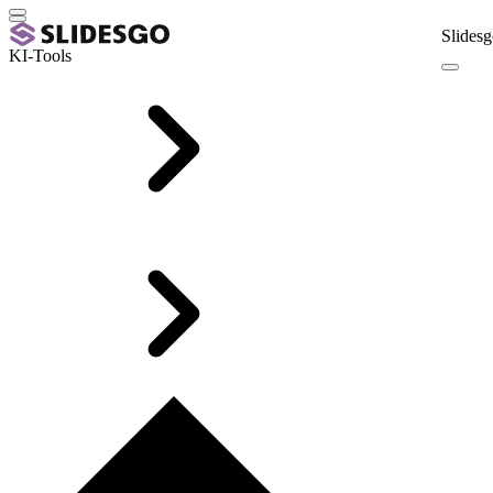
Slidesg
KI-Tools