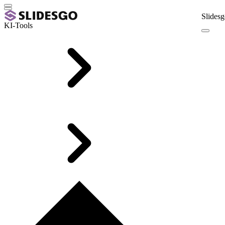
Slidesg
KI-Tools