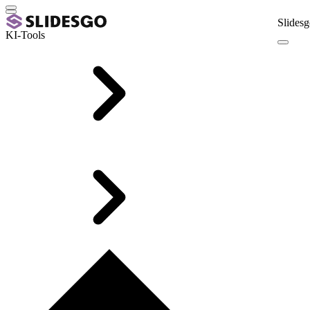
Slidesg
KI-Tools