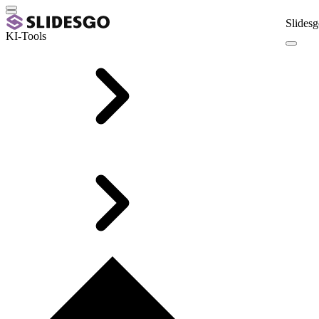
Slidesg
KI-Tools