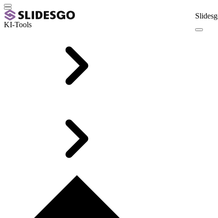
Slidesg
KI-Tools