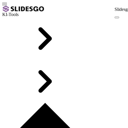
Slidesg
KI-Tools