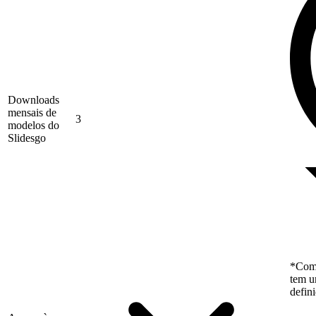
Downloads
mensais de
3
modelos do
Slidesgo
*Como
tem u
defin