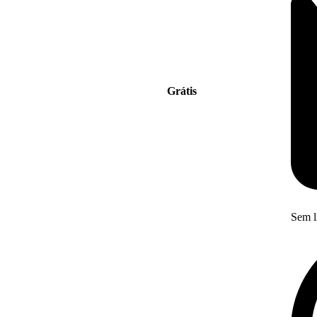
Grátis
Sem l