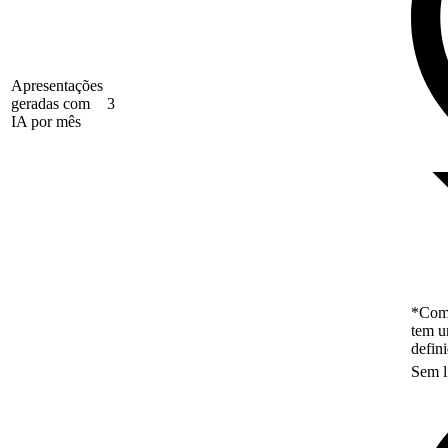
Apresentações
geradas com
3
IA por mês
*Como
tem u
defin
Sem l