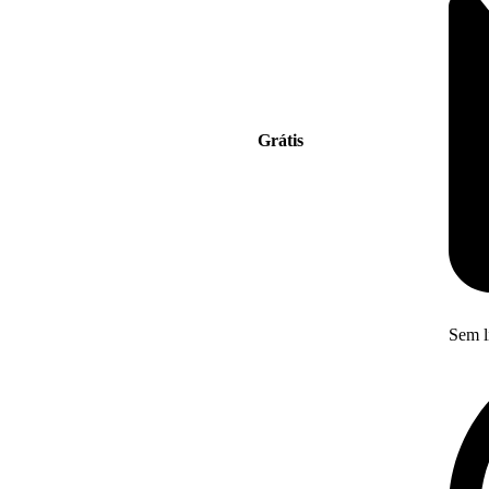
Grátis
Sem l