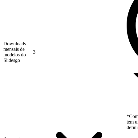
Downloads
mensais de
3
modelos do
Slidesgo
*Como
tem u
defin