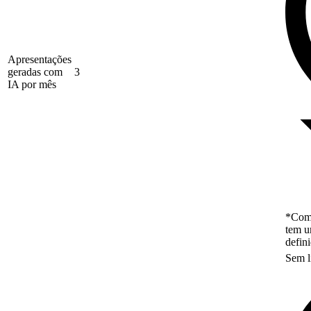
Apresentações
geradas com
3
IA por mês
*Como
tem u
defin
Sem l