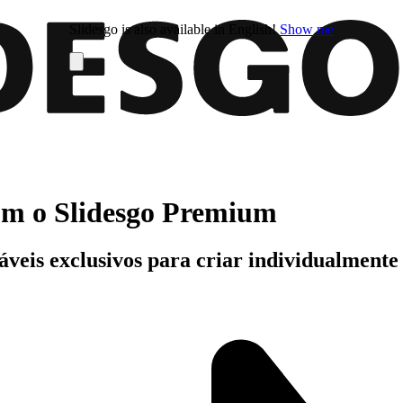
Slidesgo is also available in English!
Show me
com o Slidesgo Premium
áveis exclusivos para criar individualment