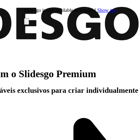
Slidesgo is also available in English!
Show me
com o Slidesgo Premium
áveis exclusivos para criar individualment