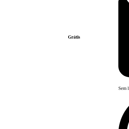
Grátis
Sem l