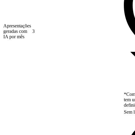
Apresentações
geradas com
3
IA por mês
*Como
tem u
defin
Sem l