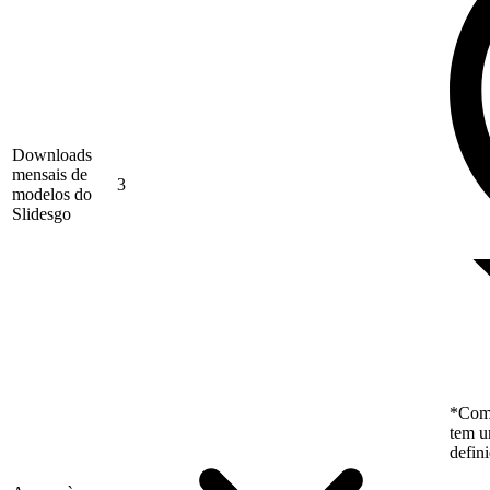
Downloads
mensais de
3
modelos do
Slidesgo
*Como
tem u
defin