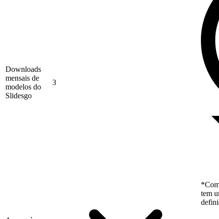
Downloads
mensais de
3
modelos do
Slidesgo
*Como
tem u
defin