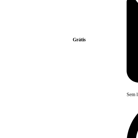
Grátis
Sem l