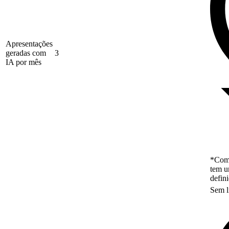
Apresentações
geradas com
3
IA por mês
*Como
tem u
defin
Sem l