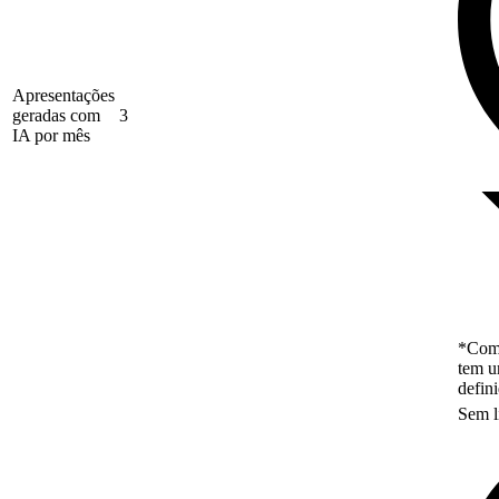
Apresentações
geradas com
3
IA por mês
*Como
tem u
defin
Sem l