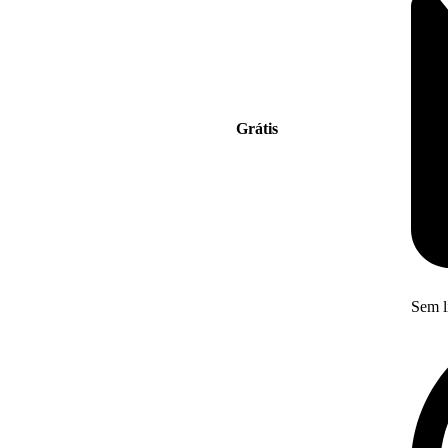
Grátis
Sem l