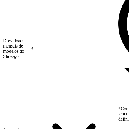
Downloads
mensais de
3
modelos do
Slidesgo
*Como
tem u
defin