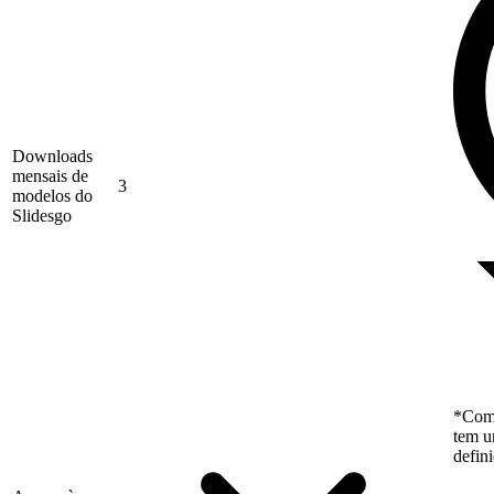
Downloads
mensais de
3
modelos do
Slidesgo
*Como
tem u
defin