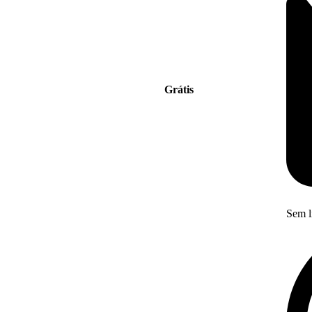
Grátis
Sem l