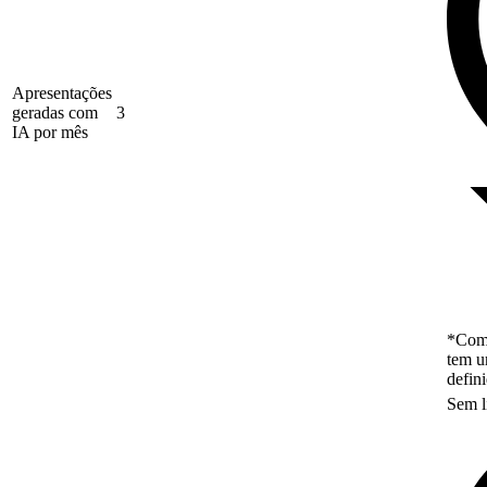
Apresentações
geradas com
3
IA por mês
*Como
tem u
defin
Sem l