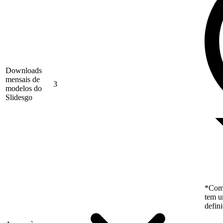
Downloads
mensais de
3
modelos do
Slidesgo
*Como
tem u
defin