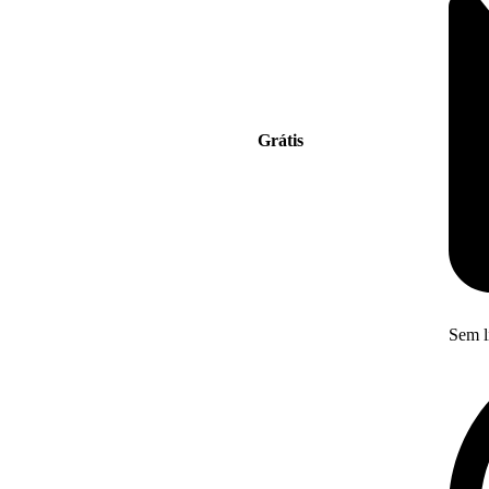
Grátis
Sem l