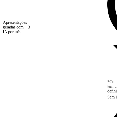
Apresentações
geradas com
3
IA por mês
*Como
tem u
defin
Sem l