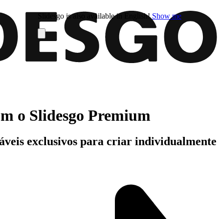
Slidesgo is also available in English!
Show me
com o Slidesgo Premium
áveis exclusivos para criar individualment