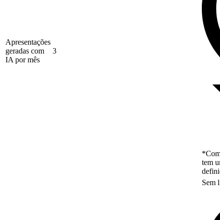
Apresentações
geradas com
3
IA por mês
*Como
tem u
defin
Sem l