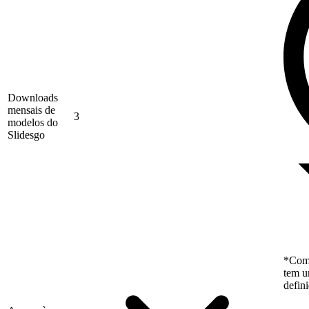
Downloads
mensais de
3
modelos do
Slidesgo
*Como
tem u
defin