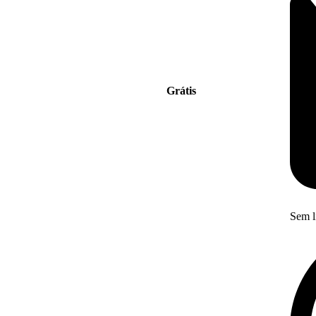
Grátis
Sem l