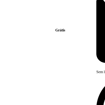
Grátis
Sem l