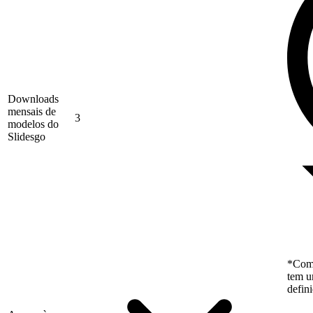
Downloads
mensais de
3
modelos do
Slidesgo
*Como
tem u
defin