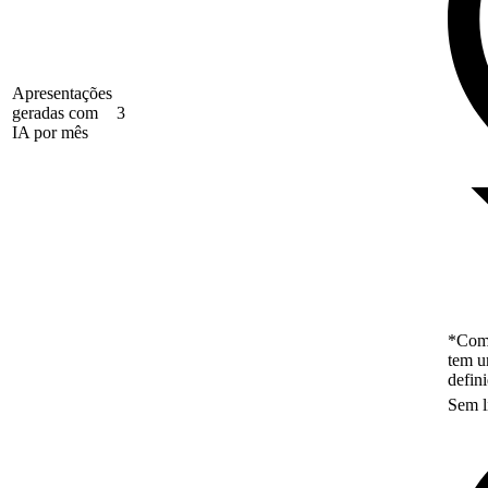
Apresentações
geradas com
3
IA por mês
*Como
tem u
defin
Sem l