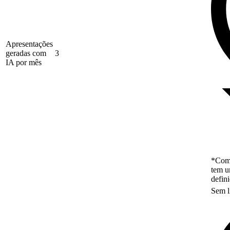
Apresentações
geradas com
3
IA por mês
*Como
tem u
defin
Sem l