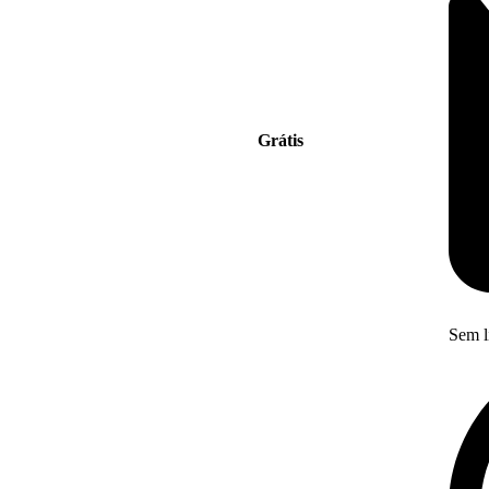
Grátis
Sem l