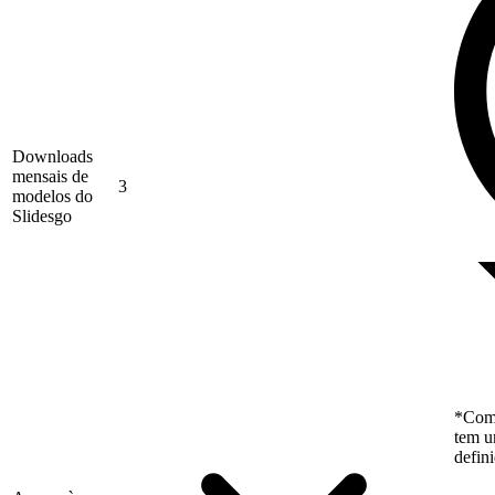
Downloads
mensais de
3
modelos do
Slidesgo
*Como
tem u
defin