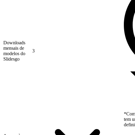
Downloads
mensais de
3
modelos do
Slidesgo
*Como
tem u
defin