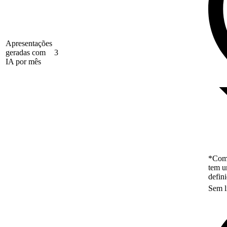
Apresentações
geradas com
3
IA por mês
*Como
tem u
defin
Sem l