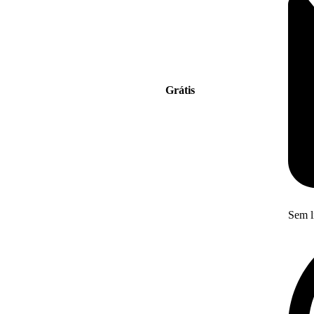
Grátis
Sem l