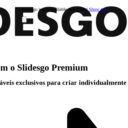
Slidesgo is also available in English!
Show me
com o Slidesgo Premium
áveis exclusivos para criar individualment