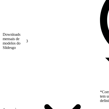
Downloads
mensais de
3
modelos do
Slidesgo
*Como
tem u
defin