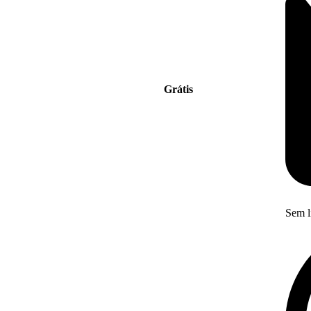
Grátis
Sem l