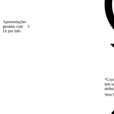
Apresentações
geradas com
3
IA por mês
*Como
tem u
defin
Sem l