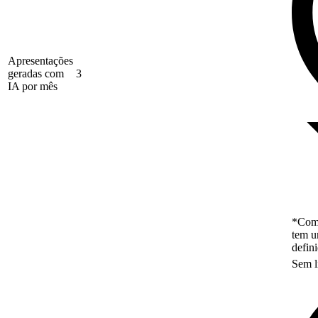
Apresentações
geradas com
3
IA por mês
*Como
tem u
defin
Sem l