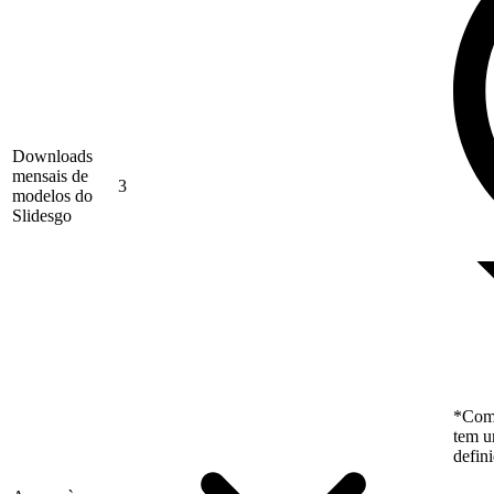
Downloads
mensais de
3
modelos do
Slidesgo
*Como
tem u
defin