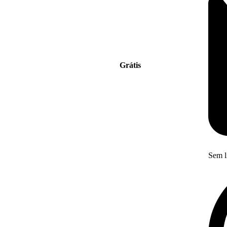
Grátis
Sem l