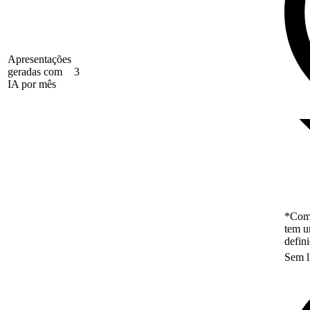
Apresentações
geradas com
3
IA por mês
*Como
tem u
defin
Sem l