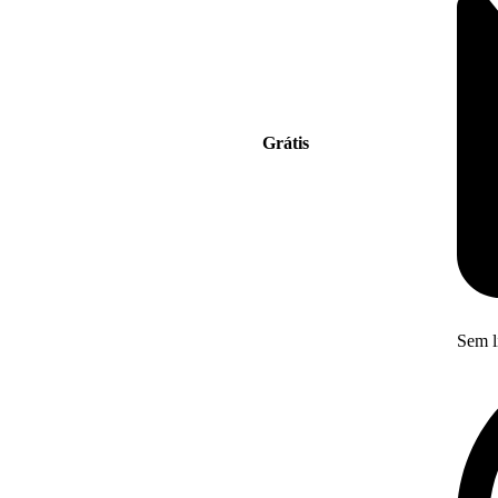
Grátis
Sem l