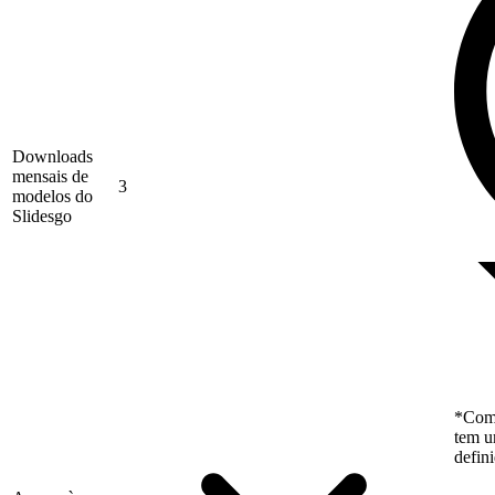
Downloads
mensais de
3
modelos do
Slidesgo
*Como
tem u
defin