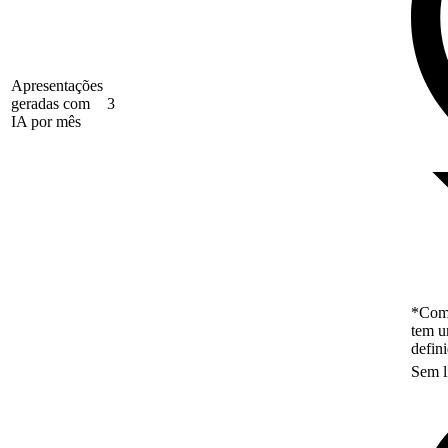
Apresentações
geradas com
3
IA por mês
*Como
tem u
defin
Sem l