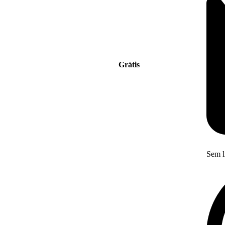
Grátis
Sem l