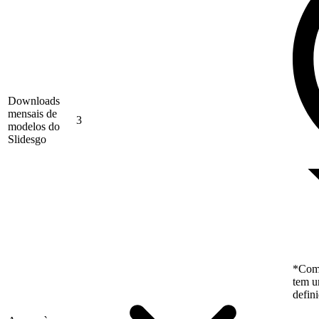
Downloads
mensais de
3
modelos do
Slidesgo
*Como
tem u
defin