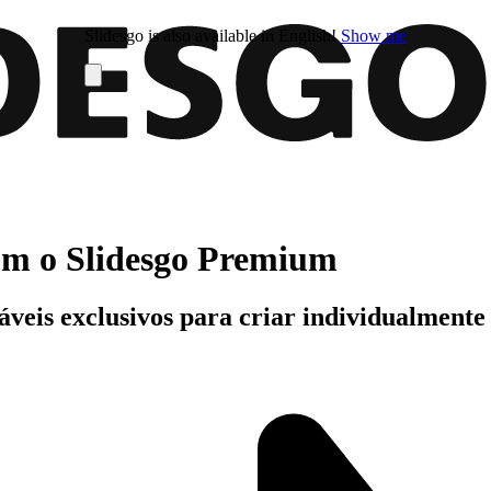
Slidesgo is also available in English!
Show me
com o Slidesgo Premium
áveis exclusivos para criar individualment