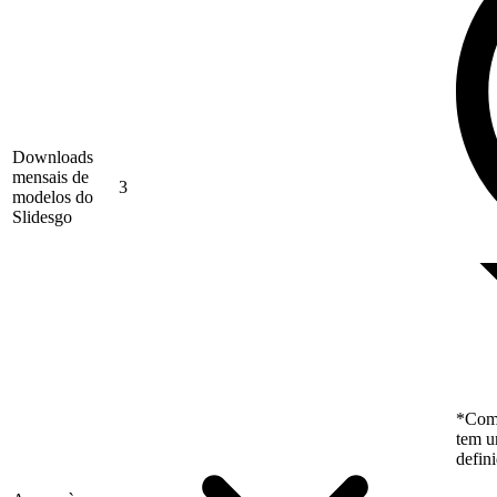
Downloads
mensais de
3
modelos do
Slidesgo
*Como
tem u
defin