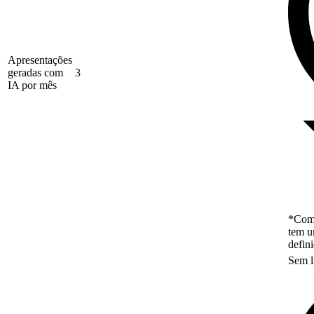
Apresentações
geradas com
3
IA por mês
*Como
tem u
defin
Sem l