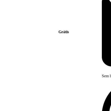
Grátis
Sem l