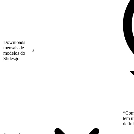
Downloads
mensais de
3
modelos do
Slidesgo
*Como
tem u
defin