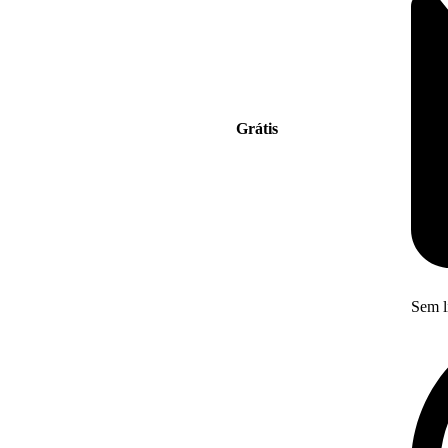
Grátis
Sem l