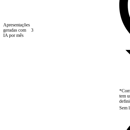
Apresentações
geradas com
3
IA por mês
*Como
tem u
defin
Sem l