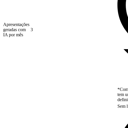
Apresentações
geradas com
3
IA por mês
*Como
tem u
defin
Sem l