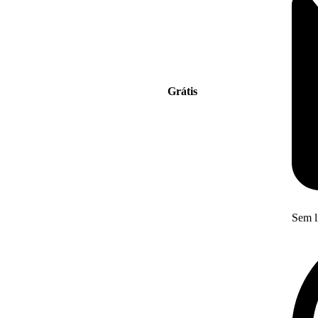
Grátis
Sem l