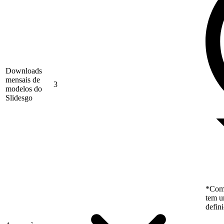
Downloads
mensais de
3
modelos do
Slidesgo
*Como
tem u
defin