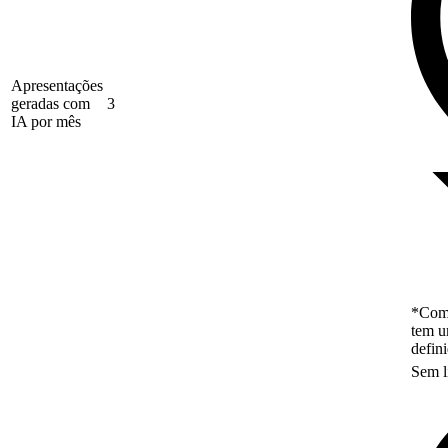
Apresentações
geradas com
3
IA por mês
*Como
tem u
defin
Sem l