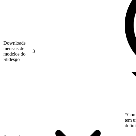
Downloads
mensais de
3
modelos do
Slidesgo
*Como
tem u
defin