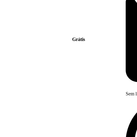
Grátis
Sem l