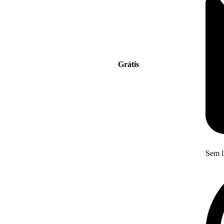
Grátis
Sem l