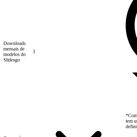
Downloads
mensais de
3
modelos do
Slidesgo
*Como
tem u
defin