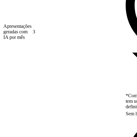
Apresentações
geradas com
3
IA por mês
*Como
tem u
defin
Sem l