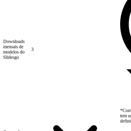
Downloads
mensais de
3
modelos do
Slidesgo
*Como
tem u
defin