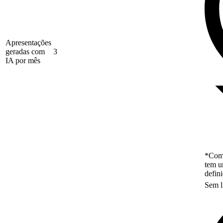
Apresentações
geradas com
3
IA por mês
*Como
tem u
defin
Sem l