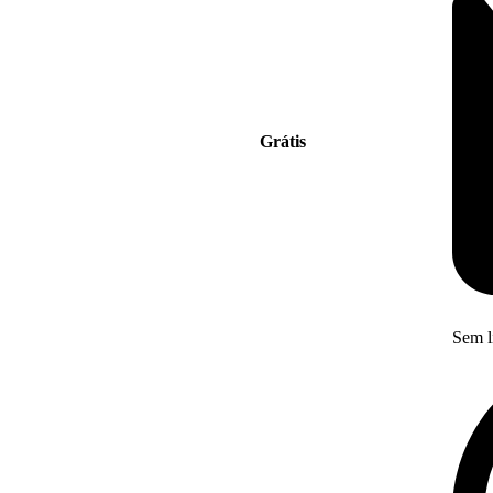
Grátis
Sem l