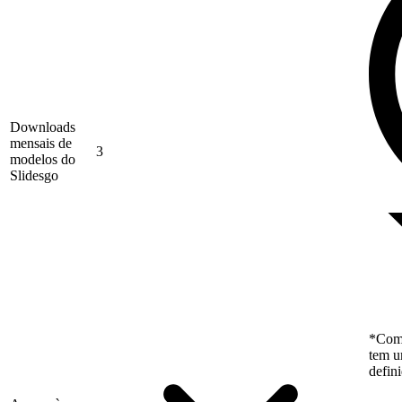
Downloads
mensais de
3
modelos do
Slidesgo
*Como
tem u
defin