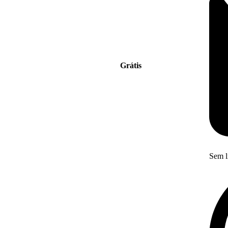
Grátis
Sem l