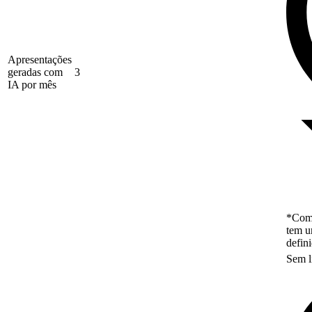
Apresentações
geradas com
3
IA por mês
*Como
tem u
defin
Sem l