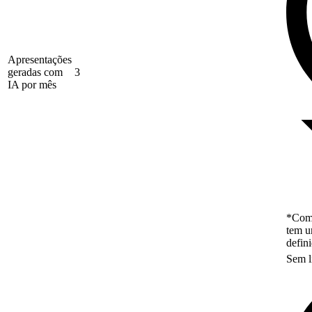
Apresentações
geradas com
3
IA por mês
*Como
tem u
defin
Sem l