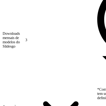
Downloads
mensais de
3
modelos do
Slidesgo
*Como
tem u
defin