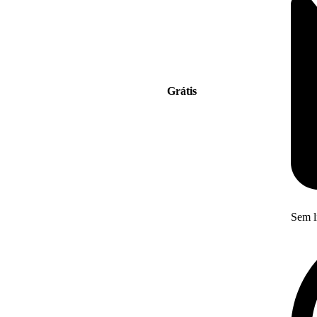
Grátis
Sem l