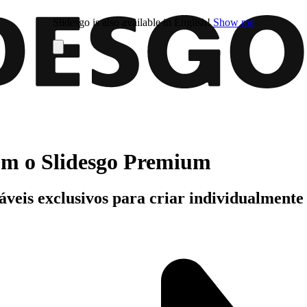
Slidesgo is also available in English!
Show me
com o Slidesgo Premium
áveis exclusivos para criar individualment