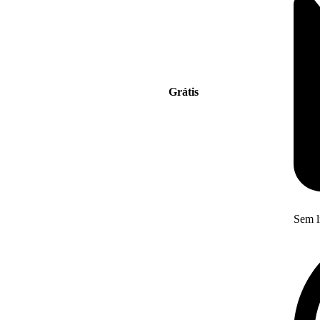
Grátis
Sem l