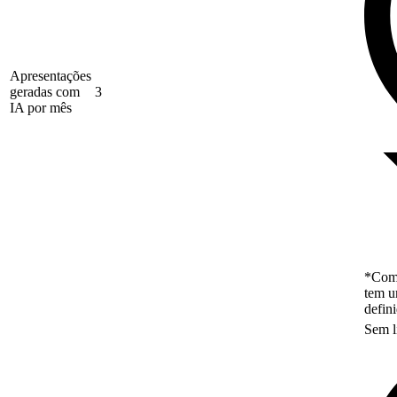
Apresentações
geradas com
3
IA por mês
*Como
tem u
defin
Sem l