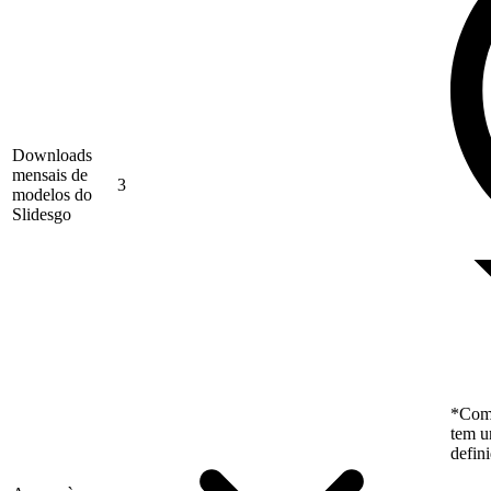
Downloads
mensais de
3
modelos do
Slidesgo
*Como
tem u
defin