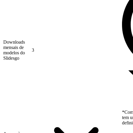
Downloads
mensais de
3
modelos do
Slidesgo
*Como
tem u
defin