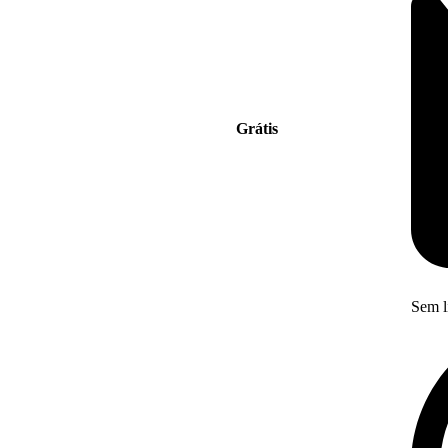
Grátis
Sem l