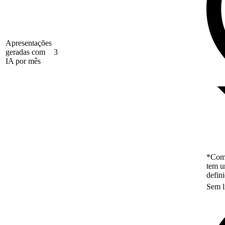
Apresentações
geradas com
3
IA por mês
*Como
tem u
defin
Sem l