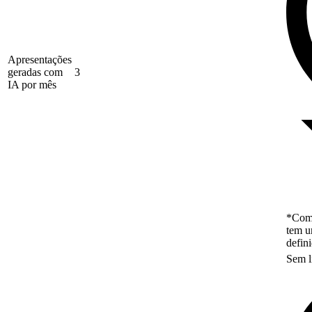
Apresentações
geradas com
3
IA por mês
*Como
tem u
defin
Sem l