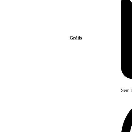
Grátis
Sem l