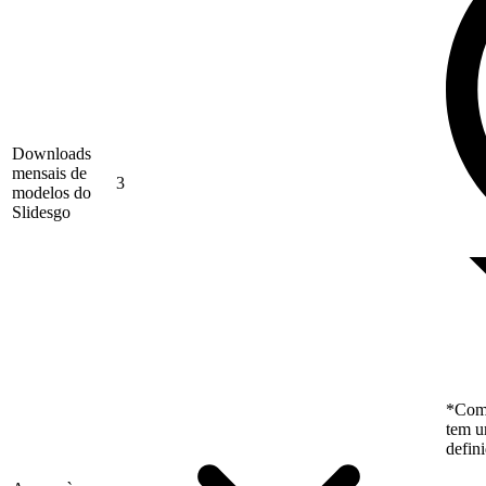
Downloads
mensais de
3
modelos do
Slidesgo
*Como
tem u
defin