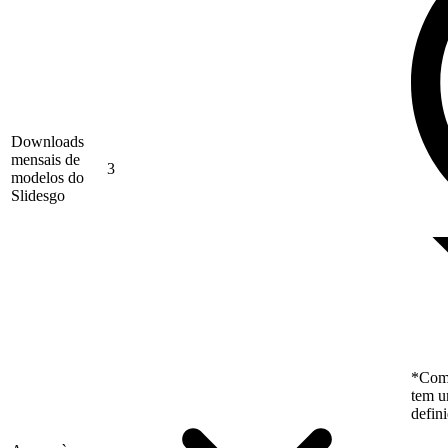
Downloads
mensais de
3
modelos do
Slidesgo
*Como
tem u
defin