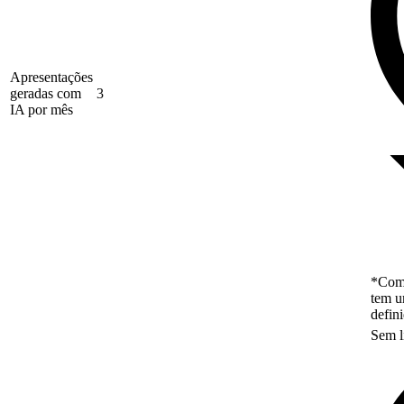
Apresentações
geradas com
3
IA por mês
*Como
tem u
defin
Sem l