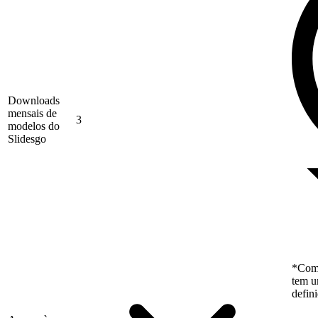
Downloads
mensais de
3
modelos do
Slidesgo
*Como
tem u
defin