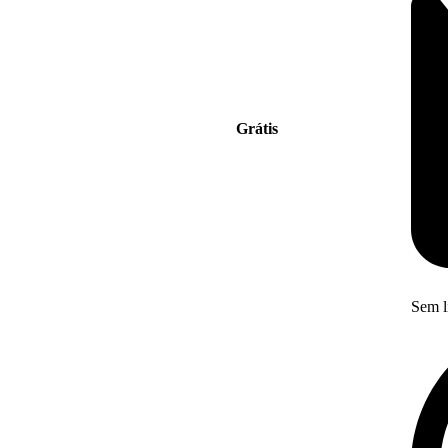
Grátis
Sem l