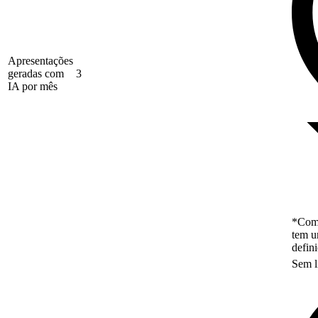
Apresentações
geradas com
3
IA por mês
*Como
tem u
defin
Sem l