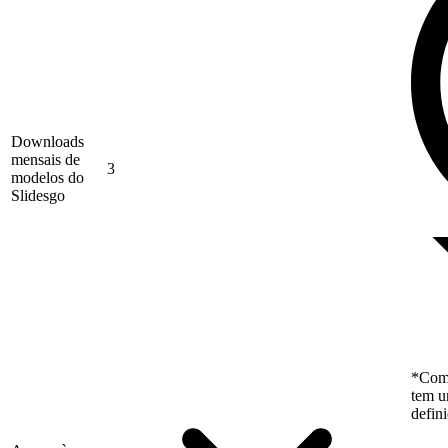
Downloads
mensais de
3
modelos do
Slidesgo
*Como
tem u
defin