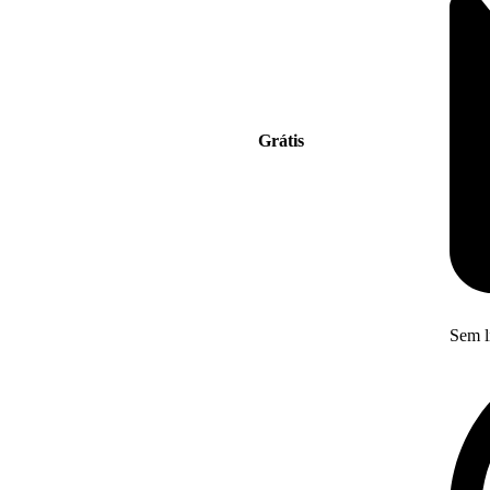
Grátis
Sem l