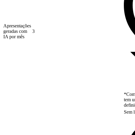
Apresentações
geradas com
3
IA por mês
*Como
tem u
defin
Sem l