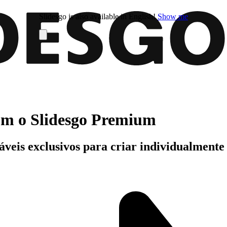
Slidesgo is also available in English!
Show me
com o Slidesgo Premium
áveis exclusivos para criar individualment