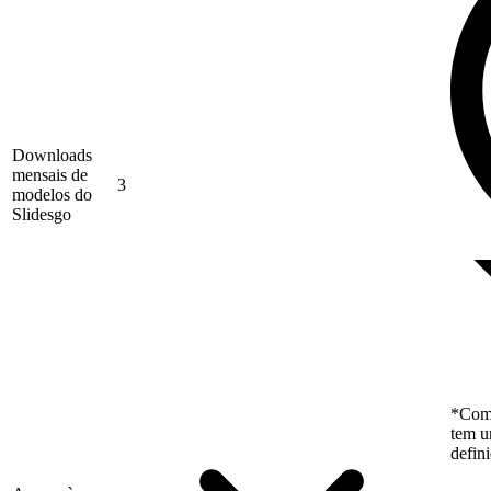
Downloads
mensais de
3
modelos do
Slidesgo
*Como
tem u
defin