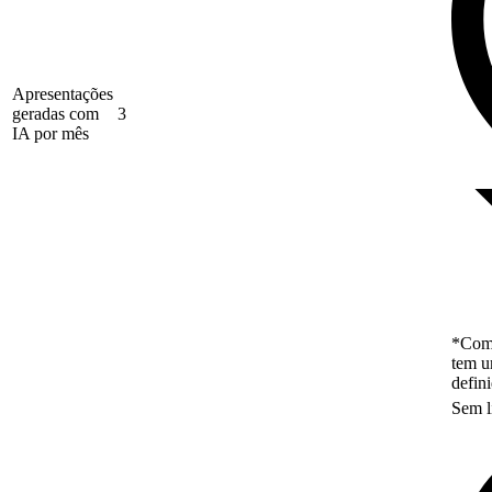
Apresentações
geradas com
3
IA por mês
*Como
tem u
defin
Sem l