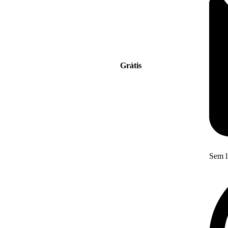
Grátis
Sem l