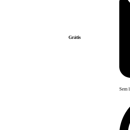
Grátis
Sem l