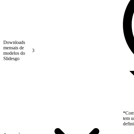
Downloads
mensais de
3
modelos do
Slidesgo
*Como
tem u
defin