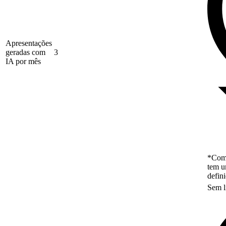
Apresentações
geradas com
3
IA por mês
*Como
tem u
defin
Sem l