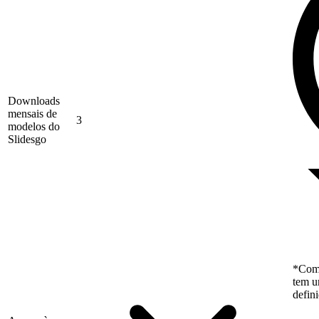
Downloads
mensais de
3
modelos do
Slidesgo
*Como
tem u
defin