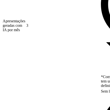
Apresentações
geradas com
3
IA por mês
*Como
tem u
defin
Sem l