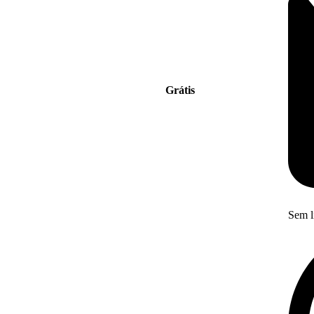
Grátis
Sem l